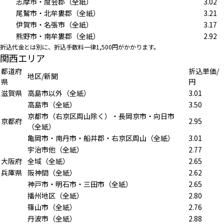
志摩市・度会郡（全紙）
3.02
尾鷲市・北牟婁郡（全紙）
3.21
伊賀市・名張市（全紙）
3.17
熊野市・南牟婁郡（全紙）
2.92
折込代金とは別に、折込手数料一律1,500円がかかります。
関西エリア
都道府
折込単価/
地区/新聞
県
円
滋賀県
高島市以外（全紙）
3.01
高島市（全紙）
3.50
京都市（右京区周山除く）・長岡京市・向日市
京都府
2.95
（全紙）
亀岡市・南丹市・船井郡・右京区周山（全紙）
3.01
宇治市他（全紙）
2.77
大阪府
全域（全紙）
2.65
兵庫県
阪神間（全紙）
2.62
神戸市・明石市・三田市（全紙）
2.65
播州地区（全紙）
2.80
篠山市（全紙）
2.76
丹波市（全紙）
2.88