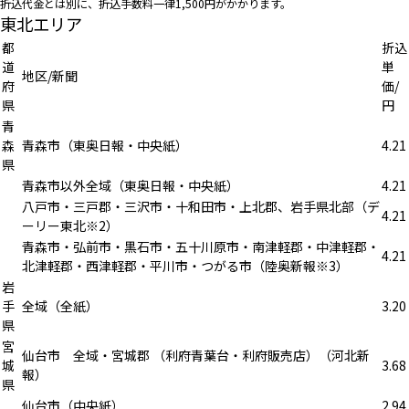
折込代金とは別に、折込手数料一律1,500円がかかります。
東北エリア
都
折込
道
単
地区/新聞
府
価/
県
円
青
森
青森市（東奥日報・中央紙）
4.21
県
青森市以外全域（東奥日報・中央紙）
4.21
八戸市・三戸郡・三沢市・十和田市・上北郡、岩手県北部（デ
4.21
ーリー東北※2）
青森市・弘前市・黒石市・五十川原市・南津軽郡・中津軽郡・
4.21
北津軽郡・西津軽郡・平川市・つがる市（陸奥新報※3）
岩
手
全域（全紙）
3.20
県
宮
仙台市 全域・宮城郡 （利府青葉台・利府販売店）（河北新
城
3.68
報）
県
仙台市（中央紙）
2.94