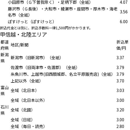
小田原市（Ｇ下曽我除く）・足柄下郡（全紙）
4.07
藤沢市（Ｇ長後）・大和市・綾瀬市・座間市・厚木市・海老
3.56
名市（全紙）
ぽすけっと（ぽすけっと）
6.00
折込代金とは別に、折込手数料一律1,500円がかかります。
甲信越・北陸エリア
都道
折込単
地区/新聞
府県
価/円
新潟
新潟市（旧新潟市）（全紙）
3.37
県
佐渡市（旧両津市・佐渡郡）（全紙）
3.79
糸魚川市、上越市(旧西頚城郡、名立平原販売店)（全紙）
3.79
上記以外（全紙）
3.70
富山
全域（北日本）
3.03
県
全域（北日本以外）
3.00
石川
全域（北國）
3.20
県
全域（日経）
3.00
全域（毎日・読売）
2.80