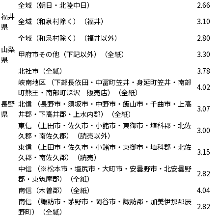
全域（朝日・北陸中日）
2.66
福井
全域（和泉村除く）（福井）
3.10
県
全域（和泉村除く）（福井以外）
2.80
山梨
甲府市その他（下記以外）（全紙）
3.30
県
北社市（全紙）
3.78
峡南地区 （下部長依田・中冨町笠井・身延町笠井・南部
4.02
町熊王・南部町深沢 販売店）（全紙）
長野
北信 （長野市・須坂市・中野市・飯山市・千曲市・上高
3.07
県
井郡・下高井郡・上水内郡）（全紙）
東信 （上田市・佐久市・小諸市・東御市・埴科郡・北佐
3.00
久郡・南佐久郡）（読売以外）
東信 （上田市・佐久市・小諸市・東御市・埴科郡・北佐
3.15
久郡・南佐久郡）（読売）
中信 （※松本市・塩尻市・大町市・安曇野市・北安曇野
2.82
郡・東筑摩郡）（全紙）
南信（木曽郡）（全紙）
4.04
南信 （諏訪市・茅野市・岡谷市・諏訪郡・加美伊那郡辰
2.82
野町）（全紙）