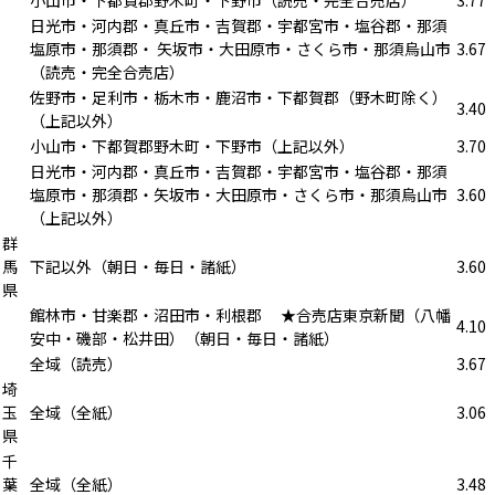
日光市・河内郡・真丘市・吉賀郡・宇都宮市・塩谷郡・那須
塩原市・那須郡・ 矢坂市・大田原市・さくら市・那須烏山市
3.67
（読売・完全合売店）
佐野市・足利市・栃木市・鹿沼市・下都賀郡（野木町除く）
3.40
（上記以外）
小山市・下都賀郡野木町・下野市（上記以外）
3.70
日光市・河内郡・真丘市・吉賀郡・宇都宮市・塩谷郡・那須
塩原市・那須郡・矢坂市・大田原市・さくら市・那須烏山市
3.60
（上記以外）
群
馬
下記以外（朝日・毎日・諸紙）
3.60
県
館林市・甘楽郡・沼田市・利根郡 ★合売店東京新聞（八幡
4.10
安中・磯部・松井田）（朝日・毎日・諸紙）
全域（読売）
3.67
埼
玉
全域（全紙）
3.06
県
千
葉
全域（全紙）
3.48