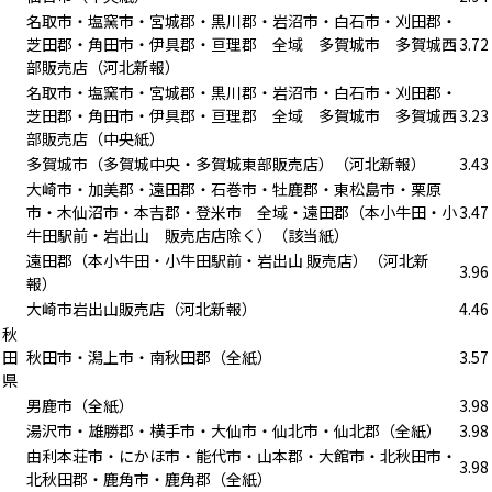
名取市・塩窯市・宮城郡・黒川郡・岩沼市・白石市・刈田郡・
芝田郡・角田市・伊具郡・亘理郡 全域 多賀城市 多賀城西
3.72
部販売店（河北新報）
名取市・塩窯市・宮城郡・黒川郡・岩沼市・白石市・刈田郡・
芝田郡・角田市・伊具郡・亘理郡 全域 多賀城市 多賀城西
3.23
部販売店（中央紙）
多賀城市（多賀城中央・多賀城東部販売店）（河北新報）
3.43
大崎市・加美郡・遠田郡・石巻市・牡鹿郡・東松島市・栗原
市・木仙沼市・本吉郡・登米市 全域・遠田郡（本小牛田・小
3.47
牛田駅前・岩出山 販売店店除く）（該当紙）
遠田郡（本小牛田・小牛田駅前・岩出山 販売店）（河北新
3.96
報）
大崎市岩出山販売店（河北新報）
4.46
秋
田
秋田市・潟上市・南秋田郡（全紙）
3.57
県
男鹿市（全紙）
3.98
湯沢市・雄勝郡・横手市・大仙市・仙北市・仙北郡（全紙）
3.98
由利本荘市・にかほ市・能代市・山本郡・大館市・北秋田市・
3.98
北秋田郡・鹿角市・鹿角郡（全紙）