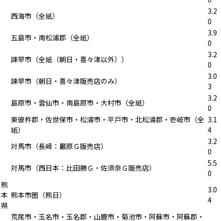
3.2
西海市（全紙）
0
3.9
五島市・南松浦郡（全紙）
0
3.2
諫早市（全紙（朝日・喜々津以外））
0
3.0
諫早市（朝日・喜々津販売店のみ）
3
3.2
島原市・雲仙市・南島原市・大村市（全紙）
0
東彼杵郡・佐世保市・松浦市・平戸市・北松浦郡・壱岐市（全
3.1
紙）
4
3.2
対馬市（長崎：巌原Ｇ販売店）
0
5.5
対馬市（西日本：比田勝Ｇ・佐須奈Ｇ販売店）
0
熊
3.0
本
熊本市圏（熊日）
4
県
荒尾市・玉名市・玉名郡・山鹿市・菊池市・阿蘇市・阿蘇郡・