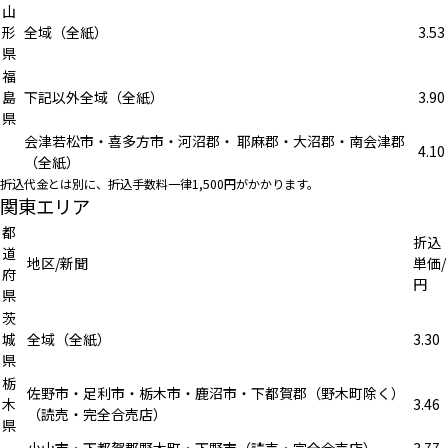
山
形
全域（全紙）
3.53
県
福
島
下記以外全域（全紙）
3.90
県
会津若松市・喜多方市・河沼郡・ 耶麻郡・大沼郡・南会津郡
4.10
（全紙）
折込代金とは別に、折込手数料一律1,500円がかかります。
関東エリア
都
折込
道
地区/新聞
単価/
府
円
県
茨
城
全域（全紙）
3.30
県
栃
佐野市・足利市・栃木市・鹿沼市・下都賀郡（野木町除く）
木
3.46
（読売・完全合売店）
県
小山市・下都賀郡野木町・下野市（読売・完全合売店）
3.77