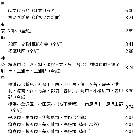
県
ぽすけっと（ぽすけっと）
6.00
ちいき新聞（ぽちいき新聞）
3.21
東
京
23区（全紙）
2.89
都
23区 ※B4厚紙料金（全紙）
3.41
多摩地区（全紙）
2.98
神
奈
横浜市（戸塚・旭・瀬谷・栄・泉 各区） 横須賀市・逗子
3.74
川
市・三浦市・三浦郡（全紙）
県
横浜市（鶴見・神奈川・西・中・南・保土ヶ谷・磯子・港
北・港南・緑・青葉・都筑 各区）川崎市・相模原市・愛甲
3.30
郡（全紙）
横浜市金沢区・小田原市（Ｇ下曽我）・南足柄市・足柄上郡
3.74
（全紙）
平塚市・秦野市・伊勢原市・中郡（全紙）
4.07
鎌倉市・藤沢市・茅ヶ崎市・高座郡（朝日以外）
4.07
鎌倉市・藤沢市・茅ヶ崎市・高座郡（朝日）
4.07