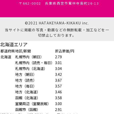
〒662-0002 兵庫県西宮市鷲林寺南町26-13
©2021 HATAKEYAMA-KIKAKU inc.
当サイトに掲載の写真・動画などの無断転載・加工などを一
切禁止しております。
北海道エリア
都道府県
地区/新聞
折込単価/円
北海道
札幌市内（朝日）
2.79
札幌市内（読売・毎日）
3.01
札幌市内（北海道）
3.04
地方（朝日）
3.42
地方（読売）
3.67
地方（毎日）
3.57
地方（北海道）
3.46
函館（北海道）
3.58
室蘭周辺（室蘭民報）
3.00
函館市（函館）
2.91