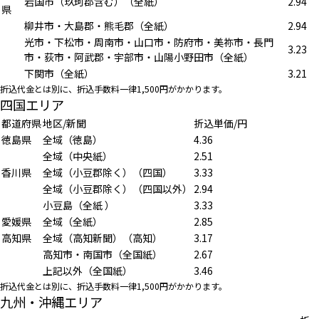
岩国市（玖珂郡含む）（全紙）
2.94
県
柳井市・大島郡・熊毛郡（全紙）
2.94
光市・下松市・周南市・山口市・防府市・美祢市・長門
3.23
市・荻市・阿武郡・宇部市・山陽小野田市（全紙）
下関市（全紙）
3.21
折込代金とは別に、折込手数料一律1,500円がかかります。
四国エリア
都道府県
地区/新聞
折込単価/円
徳島県
全域（徳島）
4.36
全域（中央紙）
2.51
香川県
全域（小豆郡除く）（四国）
3.33
全域（小豆郡除く）（四国以外）
2.94
小豆島（全紙 ）
3.33
愛媛県
全域（全紙）
2.85
高知県
全域（高知新聞）（高知）
3.17
高知市・南国市（全国紙）
2.67
上記以外（全国紙）
3.46
折込代金とは別に、折込手数料一律1,500円がかかります。
九州・沖縄エリア