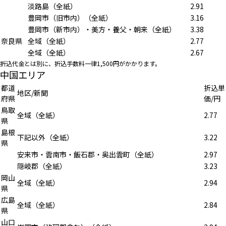
淡路島（全紙）
2.91
豊岡市（旧市内）（全紙）
3.16
豊岡市（新市内）・美方・養父・朝来（全紙）
3.38
奈良県
全域（全紙）
2.77
全域（全紙）
2.67
折込代金とは別に、折込手数料一律1,500円がかかります。
中国エリア
都道
折込単
地区/新聞
府県
価/円
鳥取
全域（全紙）
2.77
県
島根
下記以外（全紙）
3.22
県
安来市・雲南市・飯石郡・奥出雲町（全紙）
2.97
隠岐郡（全紙）
3.23
岡山
全域（全紙）
2.94
県
広島
全域（全紙）
2.84
県
山口