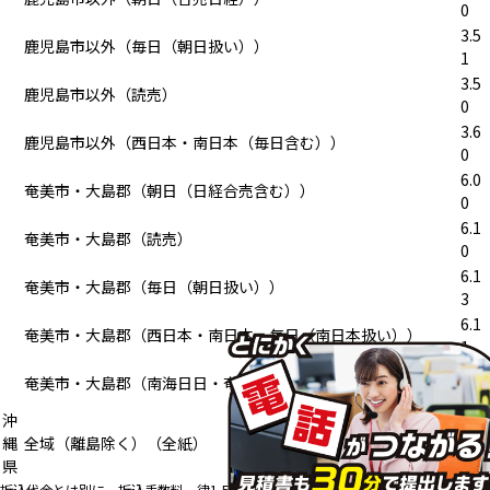
0
3.5
鹿児島市以外（毎日（朝日扱い））
1
3.5
鹿児島市以外（読売）
0
3.6
鹿児島市以外（西日本・南日本（毎日含む））
0
6.0
奄美市・大島郡（朝日（日経合売含む））
0
6.1
奄美市・大島郡（読売）
0
6.1
奄美市・大島郡（毎日（朝日扱い））
3
6.1
奄美市・大島郡（西日本・南日本・毎日（南日本扱い））
1
8.3
奄美市・大島郡（南海日日・奄美）
3
沖
3.7
縄
全域（離島除く）（全紙）
2
県
折込代金とは別に、折込手数料一律1,500円がかかります。