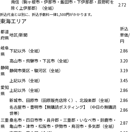
南信（駒ヶ根市・伊那市・飯田市・下伊那郡・辰野町を
2.72
除く上伊那郡）（全紙）
折込代金とは別に、折込手数料一律1,500円がかかります。
東海エリア
折込
都道
地区/新聞
単価/
府県
円
岐阜
下記以外（全紙）
2.86
県
高山市・飛騨市・下呂市（全紙）
3.20
静岡
静岡市葵区・駿河区（全紙）
3.19
県
上記以外（全紙）
3.45
愛知
上記以外（全紙）
2.86
県
新城市、田原市（田原販売店除く）、北設楽郡（全紙）
2.86
名古屋市・豊明市【無購読ポスティング】（中日の無購読
2.86
世帯）
三重
桑名市・四日市市・員弁郡・三重郡・いなべ市・鈴鹿市・
2.87
県
亀山市・津市・松阪市・伊勢市・鳥羽市・多気郡（全紙）